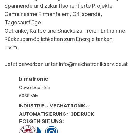
Spannende und zukunftsorientierte Projekte
Gemeinsame Firmenfeiern, Grillabende,
Tagesausflüge
Getränke, Kaffee und Snacks zur freien Entnahme
Rückzugsmöglichkeiten zum Energie tanken
u.v.m.
Jetzt bewerben unter info@mechatronikservice.at
bimatronic
Gewerbepark 5
6068 Mils
TIROL
INDUSTRIE :: MECHATRONIK ::
AUTOMATISIERUNG :: 3DDRUCK
FOLGEN SIE UNS:
0043512209033
tech@bimatronic.com