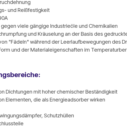
Bruchdehnung
- und Reißfestigkeit
90A
 gegen viele gängige Industrieöle und Chemikalien
chrumpfung und Kräuselung an der Basis des gedruckt
von "Fädeln" während der Leerlaufbewegungen des D
r Form und der Materialeigenschaften im Temperaturbe
gsbereiche:
on Dichtungen mit hoher chemischer Beständigkeit
on Elementen, die als Energieadsorber wirken
e
wingungsdämpfer, Schutzhüllen
hlussteile