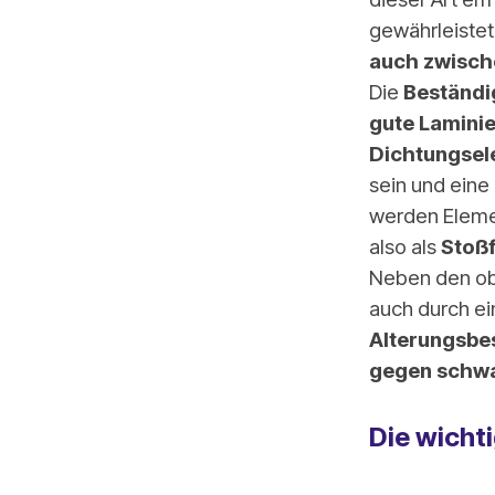
gewährleistet
auch zwisch
Die
Beständi
gute Lamini
Dichtungse
sein und eine
werden Elemen
also als
Stoß
Neben den ob
auch durch e
Alterungsbe
gegen schwa
Die wicht