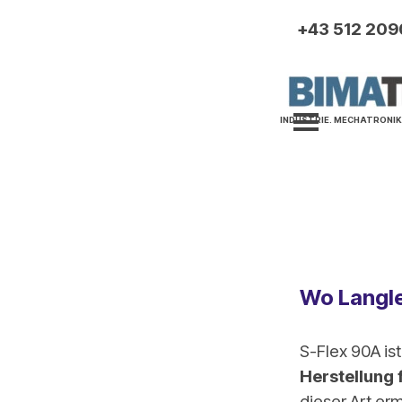
Direkt zum Seiteninhalt
+43 512 209
Menü übersp
INDUSTRIE. MECHATRONIK
Wo Langle
S-Flex 90A is
Herstellung f
dieser Art e