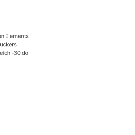
en Elements
ruckers
reich -30 do