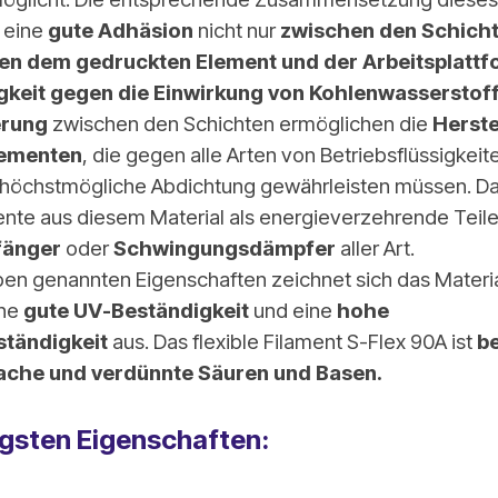
 eine
gute Adhäsion
nicht nur
zwischen den Schich
en dem gedruckten Element und der Arbeitsplattf
gkeit gegen die Einwirkung von Kohlenwasserstof
erung
zwischen den Schichten ermöglichen die
Herste
lementen
, die gegen alle Arten von Betriebsflüssigkei
 höchstmögliche Abdichtung gewährleisten müssen. Da
te aus diesem Material als energieverzehrende Teile
fänger
oder
Schwingungsdämpfer
aller Art.
en genannten Eigenschaften zeichnet sich das Materia
ine
gute UV-Beständigkeit
und eine
hohe
ständigkeit
aus. Das flexible Filament S-Flex 90A ist
b
che und verdünnte Säuren und Basen.
igsten Eigenschaften: