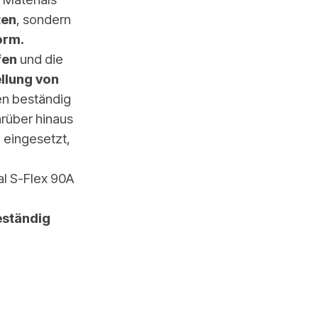
ten
, sondern
orm.
fen
und die
llung von
ten beständig
rüber hinaus
 eingesetzt,
l S-Flex 90A
eständig